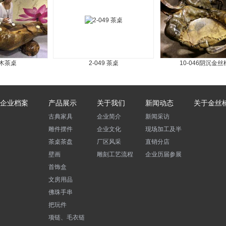
-032枯木茶桌
2-049 茶桌
10-04
企业档案
产品展示
关于我们
新闻动态
关于金丝
古典家具
企业简介
新闻采访
雕件摆件
企业文化
现场加工及半成品
茶桌茶盘
厂区风采
直销分店
壁画
雕刻工艺流程
企业历届参展
首饰盒
文房用品
佛珠手串
把玩件
项链、毛衣链