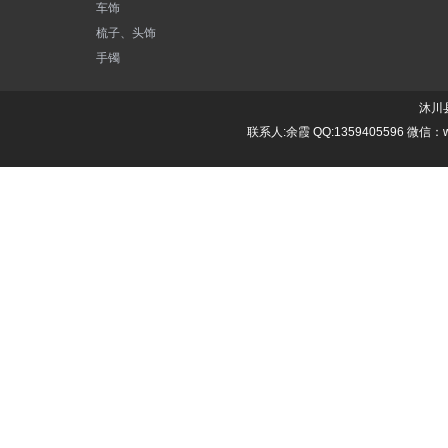
车饰
梳子、头饰
手镯
沐川县
联系人:余霞 QQ:1359405596 微信：