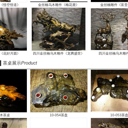
乌木雕件《悟空悟道》
金丝楠乌木雕件《梅花鹿》
金丝楠雕
乌木雕件《花好月圆》
四川金丝楠乌木雕件《龙腾盛世》
四川金丝楠
茶桌展示
Product
金丝楠乌木茶桌
10-054茶盘
10-