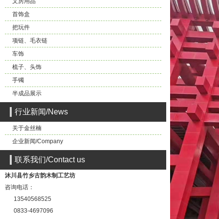
文房用品
首饰盒
把玩件
项链、毛衣链
车饰
梳子、头饰
手镯
半成品展示
行业新闻/News
关于金丝楠
企业新闻/Company
联系我们/Contact us
沐川县竹乡古韵木制工艺坊
咨询电话：
13540568525
0833-4697096