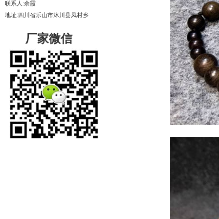
联系人:余霞
地址:四川省乐山市沐川县凤村乡
厂家微信