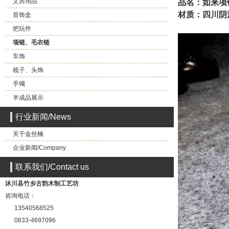
文房用品
品名：如来项
材质：四川阴
首饰盒
把玩件
项链、毛衣链
车饰
梳子、头饰
手镯
半成品展示
行业新闻/News
关于金丝楠
企业新闻/Company
联系我们/Contact us
沐川县竹乡古韵木制工艺坊
咨询电话：
13540568525
0833-4697096