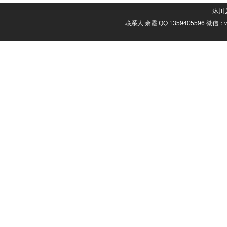
沐川县
联系人:余霞 QQ:1359405596 微信：