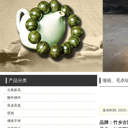
产品分类
项链、毛衣
古典家具
雕件摆件
茶桌茶盘
发布时间: 2015-1
壁画
佛珠手串
品牌：竹乡古