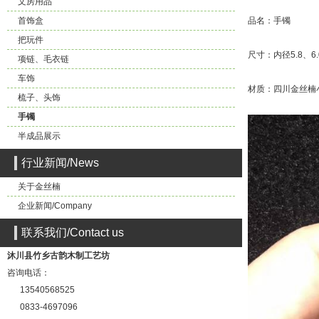
文房用品
首饰盒
品名：手镯
把玩件
尺寸：内径5.8、6.
项链、毛衣链
车饰
材质：四川金丝楠
梳子、头饰
手镯
半成品展示
行业新闻/News
关于金丝楠
企业新闻/Company
联系我们/Contact us
沐川县竹乡古韵木制工艺坊
咨询电话：
13540568525
0833-4697096