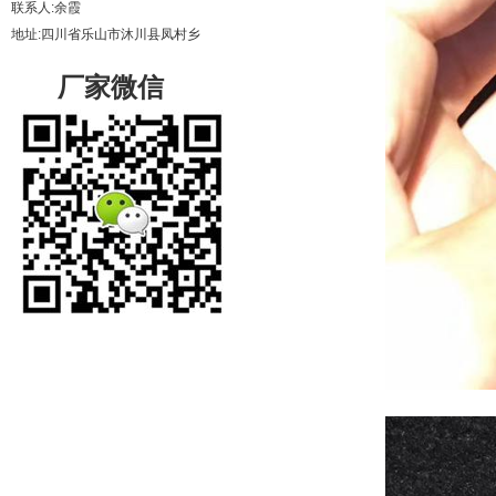
联系人:余霞
地址:四川省乐山市沐川县凤村乡
厂家微信