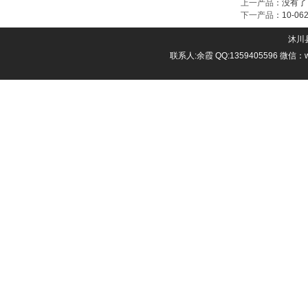
上一产品
：没有了
下一产品
：
10-0
沐川县
联系人:余霞 QQ:1359405596 微信：