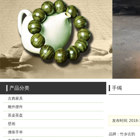
产品分类
手镯
古典家具
雕件摆件
茶桌茶盘
发布时间: 2018-1
壁画
佛珠手串
品牌：竹乡古韵