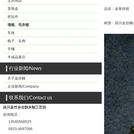
文房用品
首饰盒
品名：金鱼挂链
把玩件
材质：四川金丝楠
项链、毛衣链
车饰
梳子、头饰
手镯
半成品展示
行业新闻/News
关于金丝楠
企业新闻/Company
联系我们/Contact us
沐川县竹乡古韵木制工艺坊
咨询电话：
13540568525
0833-4697096