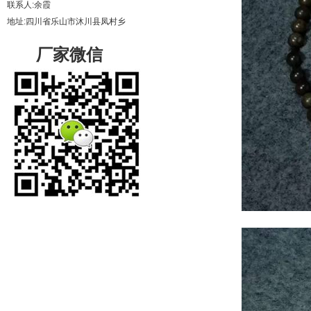
联系人:余霞
地址:四川省乐山市沐川县凤村乡
厂家微信