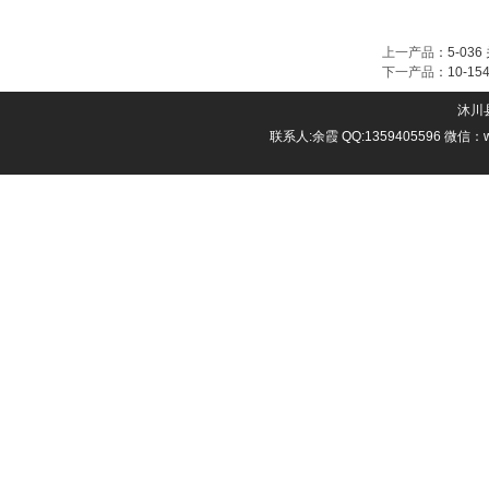
上一产品
：
5-03
下一产品
：
10-1
沐川县
联系人:余霞 QQ:1359405596 微信：