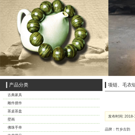
产品分类
项链、毛衣
古典家具
雕件摆件
茶桌茶盘
发布时间: 2018-1
壁画
佛珠手串
品牌：竹乡古韵