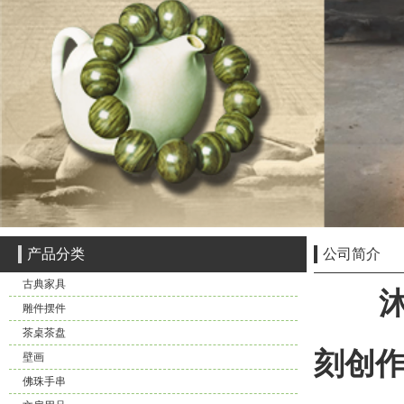
产品分类
公司简介
古典家具
沐川
雕件摆件
茶桌茶盘
刻创
壁画
佛珠手串