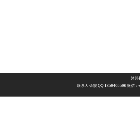
沐川县
联系人:余霞 QQ:1359405596 微信：