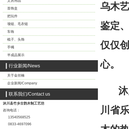
文房用品
乌木
首饰盒
把玩件
鉴定、
项链、毛衣链
车饰
梳子、头饰
仅仅创
手镯
半成品展示
心。
行业新闻/News
关于金丝楠
企业新闻/Company
沐川
联系我们/Contact us
沐川县竹乡古韵木制工艺坊
川省乐
咨询电话：
13540568525
0833-4697096