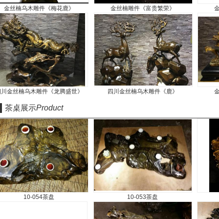
金丝楠乌木雕件《梅花鹿》
金丝楠雕件《富贵繁荣》
四川金丝楠乌木雕件《龙腾盛世》
四川金丝楠乌木雕件《鹿》
茶桌展示
Product
10-054茶盘
10-053茶盘