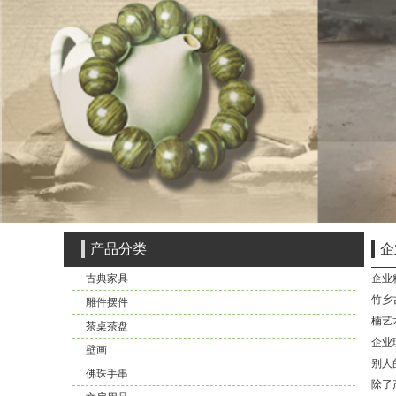
产品分类
企
古典家具
企业
竹乡
雕件摆件
楠艺
茶桌茶盘
企业
壁画
别人
佛珠手串
除了