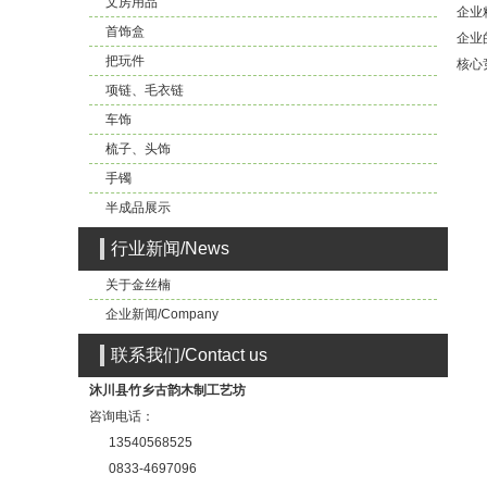
文房用品
企业
首饰盒
企业
把玩件
核心
项链、毛衣链
车饰
梳子、头饰
手镯
半成品展示
行业新闻/News
关于金丝楠
企业新闻/Company
联系我们/Contact us
沐川县竹乡古韵木制工艺坊
咨询电话：
13540568525
0833-4697096