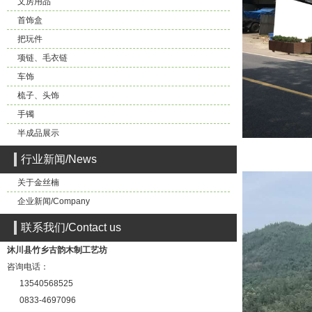
文房用品
首饰盒
把玩件
项链、毛衣链
车饰
梳子、头饰
手镯
半成品展示
行业新闻/News
关于金丝楠
企业新闻/Company
联系我们/Contact us
沐川县竹乡古韵木制工艺坊
咨询电话：
13540568525
0833-4697096