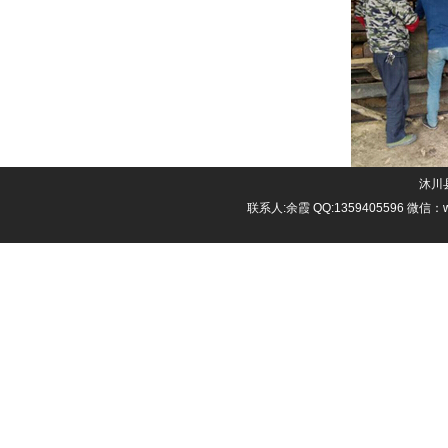
沐川县
联系人:余霞 QQ:1359405596 微信：