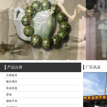
产品分类
厂区风采
古典家具
雕件摆件
茶桌茶盘
壁画
佛珠手串