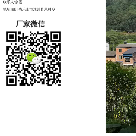
联系人:余霞
地址:四川省乐山市沐川县凤村乡
厂家微信